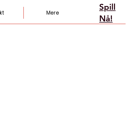
Spill
kt
Mere
Nå!